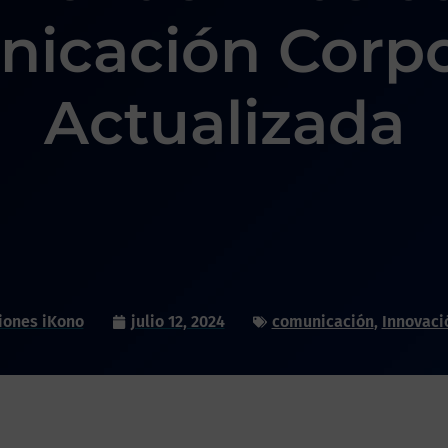
icación Corpo
Actualizada
iones iKono
julio 12, 2024
comunicación
,
Innovaci