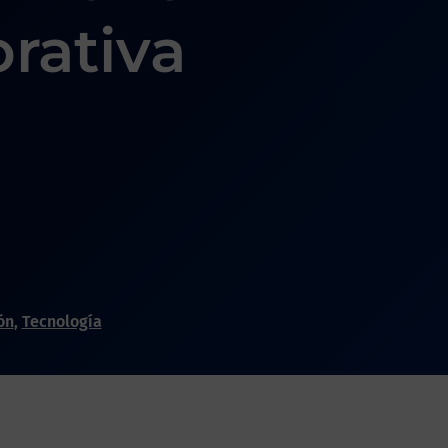
rativa
ón
,
Tecnología