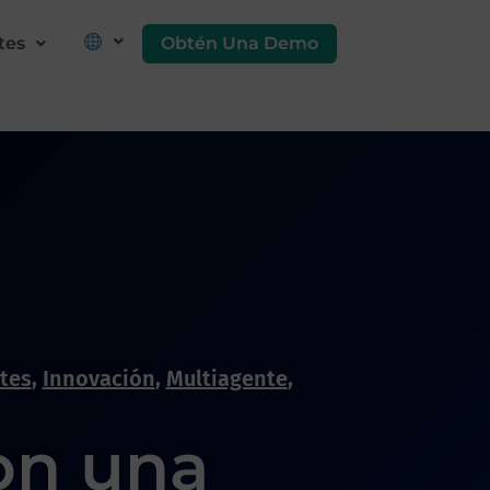
Obtén Una Demo
tes
ntes
,
Innovación
,
Multiagente
,
on una