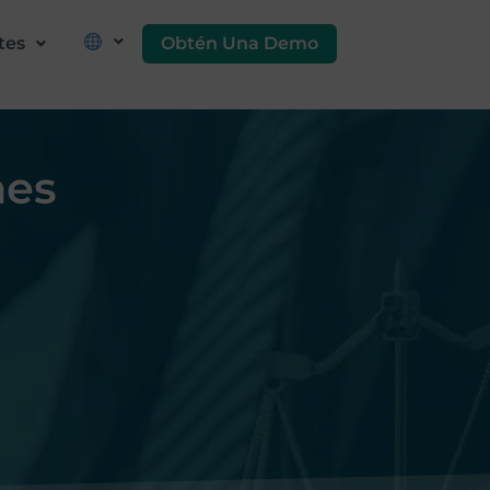
Obtén Una Demo
tes
nes