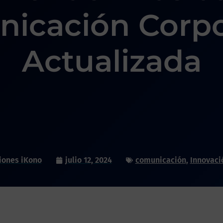
icación Corpo
Actualizada
iones iKono
julio 12, 2024
comunicación
,
Innovaci