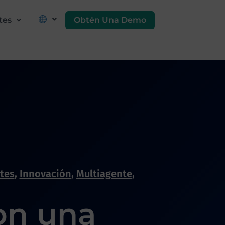
Obtén Una Demo
tes
ntes
,
Innovación
,
Multiagente
,
on una