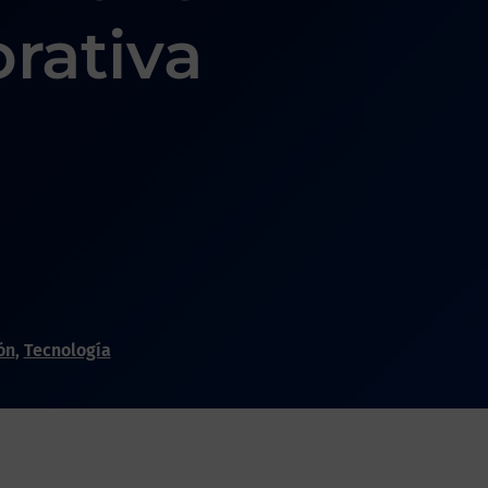
rativa
ón
,
Tecnología