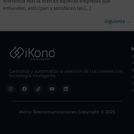
diferencia real la marcan aquellas empresas que
entienden, anticipan y satisfacen las […]
Siguiente
→
C
P
B
Centraliza y automatiza la atención de tus clientes con
tecnología inteligente.
A
P
P
iKono Telecomunicaciones Copyright © 2025