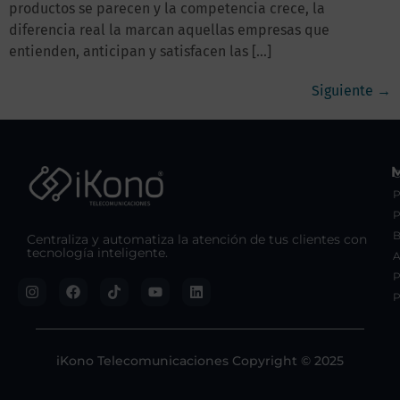
productos se parecen y la competencia crece, la
diferencia real la marcan aquellas empresas que
entienden, anticipan y satisfacen las […]
Siguiente
→
C
P
B
Centraliza y automatiza la atención de tus clientes con
tecnología inteligente.
A
P
P
iKono Telecomunicaciones Copyright © 2025