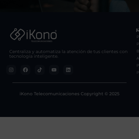
C
P
Centraliza y automatiza la atención de tus clientes con
B
tecnología inteligente.
A
P
P
iKono Telecomunicaciones Copyright © 2025