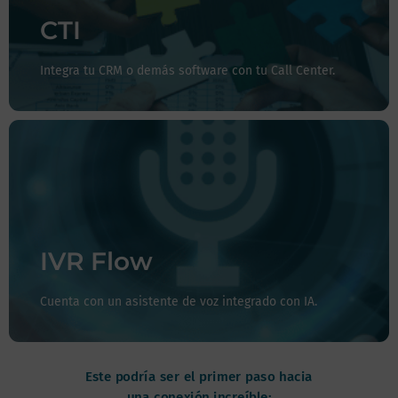
center, contact center o centro de experiencias a tu
CRM u otro sistema, con CTI podrás hacerlo.
CTI
Integra tu CRM o demás software con tu Call Center.
Cuenta con un asistente de voz y un sinnúmero de
posibilidades e incluso podrás integrar Inteligencia
Artificial a tu proceso, garantizando comunicaciones
más ágiles y con un horario de cobertura más amplio si
IVR Flow
así lo quieres.
Cuenta con un asistente de voz integrado con IA.
Este podría ser el primer paso hacia
una conexión increíble: