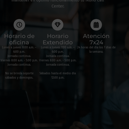
mantener en óptimo funcionamiento tu iKono Call
Center.
Horario de
Horario
Atención
oficina
Extendido
7x24
Lunes a jueves 8:00 a.m. –
Lunes a Jueves 7:00 a.m. –
24 horas del día los 7 días de
6:00 p.m.
6:00 p.m.
la semana.
Jornada continua.
Jornada continua.
Viernes 8:00 a.m. - 5:00 p.m.
Viernes 8:00 a.m. - 5:00 p.m.
Jornada continua.
Jornada continua.
No se brinda soporte
Sábados hasta el medio día
sábados y domingos.
12:00 p.m.