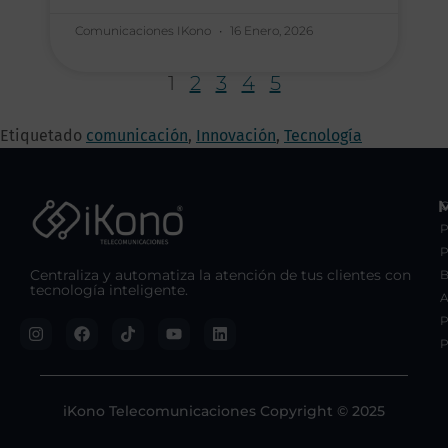
Comunicaciones IKono
16 Enero, 2026
1
2
3
4
5
Etiquetado
comunicación
,
Innovación
,
Tecnología
C
P
Centraliza y automatiza la atención de tus clientes con
B
tecnología inteligente.
A
P
P
iKono Telecomunicaciones Copyright © 2025