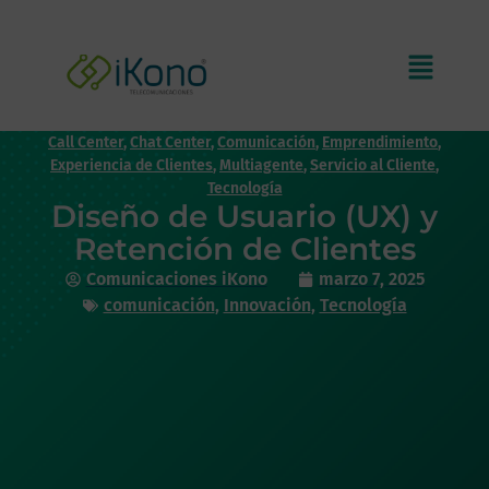
Call Center
,
Chat Center
,
Comunicación
,
Emprendimiento
,
Experiencia de Clientes
,
Multiagente
,
Servicio al Cliente
,
Tecnología
Diseño de Usuario (UX) y
Retención de Clientes
Comunicaciones iKono
marzo 7, 2025
comunicación
,
Innovación
,
Tecnología