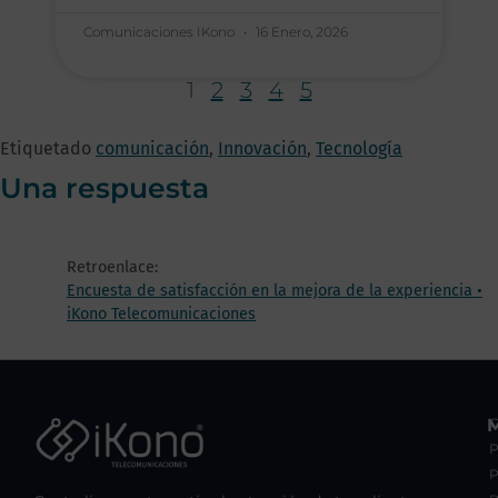
Comunicaciones IKono
16 Enero, 2026
1
2
3
4
5
Etiquetado
comunicación
,
Innovación
,
Tecnología
Una respuesta
Retroenlace:
Encuesta de satisfacción en la mejora de la experiencia •
iKono Telecomunicaciones
C
P