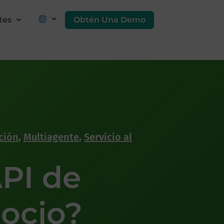
Obtén Una Demo
tes
ción
,
Multiagente
,
Servicio al
PI de
ocio?