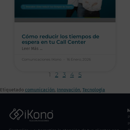
Cómo reducir los tiempos de
espera en tu Call Center
Leer Más ...
Comunicaciones IKono
16 Enero, 2026
1
2
3
4
5
Etiquetado
comunicación
,
Innovación
,
Tecnología
C
P