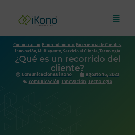
Comunicación
,
Emprendimiento
,
Experiencia de Clientes
,
Innovación
,
Multiagente
,
Servicio al Cliente
,
Tecnología
¿Qué es un recorrido del
cliente?
Comunicaciones iKono
agosto 16, 2023
comunicación
,
Innovación
,
Tecnología