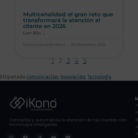
Multicanalidad: el gran reto que
transformará la atención al
cliente en 2026
Leer Más ...
Comunicaciones IKono
26 Diciembre, 2025
1
2
3
4
5
Etiquetado
comunicación
,
Innovación
,
Tecnología
C
P
Centraliza y automatiza la atención de tus clientes con
B
tecnología inteligente.
A
P