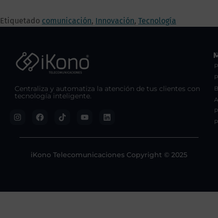
Etiquetado
comunicación
,
Innovación
,
Tecnología
C
P
Centraliza y automatiza la atención de tus clientes con
B
tecnología inteligente.
A
P
P
iKono Telecomunicaciones Copyright © 2025