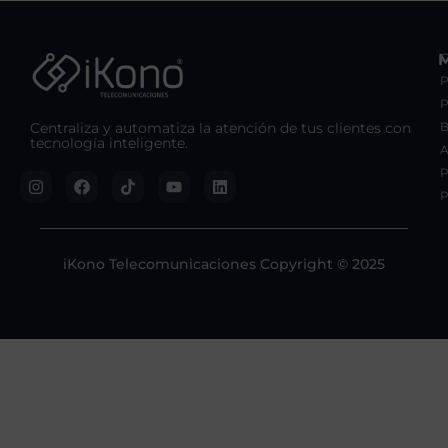
C
P
Centraliza y automatiza la atención de tus clientes con
B
tecnología inteligente.
A
P
P
iKono Telecomunicaciones Copyright © 2025