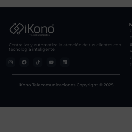
C
P
Centraliza y automatiza la atención de tus clientes con
B
tecnología inteligente.
A
P
P
iKono Telecomunicaciones Copyright © 2025