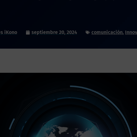
s iKono
septiembre 20, 2024
comunicación
,
Inno