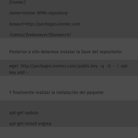
[irontec]
name=Irontec RPMs repository
baseurl=http://packages.irontec.com
/centos/$releasever/$basearch/
Posterior a ello debemos instalar la llave del repositorio:
wget http://packages.irontec.com/public.key -q -O – | apt-
key add –
Y finalmente realizar la instalación del paquete:
apt-get update
apt-get install sngrep