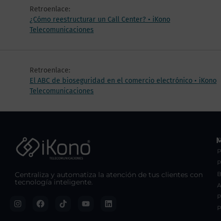
Retroenlace:
¿Cómo reestructurar un Call Center? • iKono
Telecomunicaciones
Retroenlace:
El ABC de bioseguridad en el comercio electrónico • iKono
Telecomunicaciones
C
P
Centraliza y automatiza la atención de tus clientes con
B
tecnología inteligente.
A
P
P