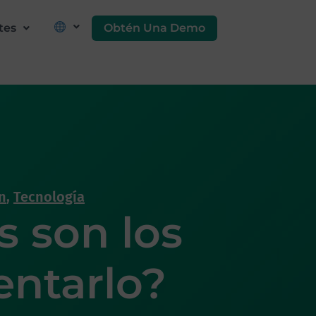
Obtén Una Demo
tes
n
,
Tecnología
s son los
entarlo?