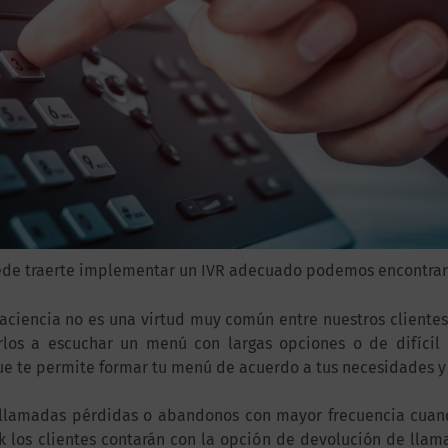
ede traerte implementar un IVR adecuado podemos encontrar l
aciencia no es una virtud muy común entre nuestros clientes
rlos a escuchar un menú con largas opciones o de difícil 
ue te permite formar tu menú de acuerdo a tus necesidades y a
 llamadas pérdidas o abandonos con mayor frecuencia cuan
k los clientes contarán con la opción de devolución de lla