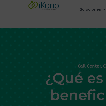
Soluciones
Call Center
,
C
¿Qué es 
benefic