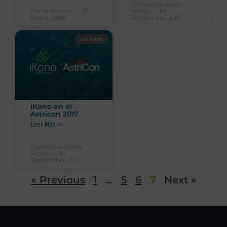
Comunicaciones
Diana Bedoya
12
IKono
18
Enero, 2018
Septiembre, 2017
Call Center
iKono en el
Astricon 2017
Leer Más >>
Comunicaciones
IKono
14
Septiembre, 2017
« Previous
1
…
5
6
7
Next »