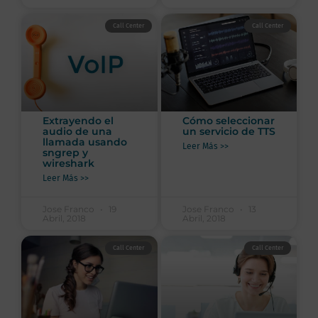
Call Center
Call Center
Extrayendo el
Cómo seleccionar
audio de una
un servicio de TTS
llamada usando
Leer Más >>
sngrep y
wireshark
Leer Más >>
Jose Franco
19
Jose Franco
13
Abril, 2018
Abril, 2018
Call Center
Call Center