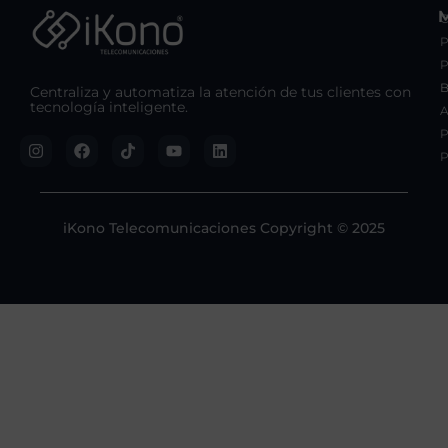
C
P
B
Centraliza y automatiza la atención de tus clientes con
tecnología inteligente.
A
P
P
iKono Telecomunicaciones Copyright © 2025