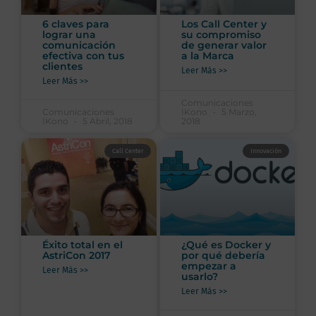
6 claves para
Los Call Center y
lograr una
su compromiso
comunicación
de generar valor
efectiva con tus
a la Marca
clientes
Leer Más >>
Leer Más >>
Comunicaciones
Comunicaciones
IKono
5 Marzo,
IKono
5 Abril, 2018
2018
Call Center
Innovación
Éxito total en el
¿Qué es Docker y
AstriCon 2017
por qué debería
empezar a
Leer Más >>
usarlo?
Leer Más >>