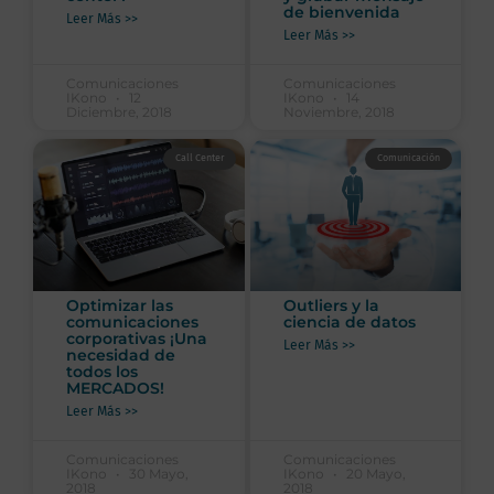
de bienvenida
Leer Más >>
Leer Más >>
Comunicaciones
Comunicaciones
IKono
12
IKono
14
Diciembre, 2018
Noviembre, 2018
Call Center
Comunicación
Optimizar las
Outliers y la
comunicaciones
ciencia de datos
corporativas ¡Una
Leer Más >>
necesidad de
todos los
MERCADOS!
Leer Más >>
Comunicaciones
Comunicaciones
IKono
30 Mayo,
IKono
20 Mayo,
2018
2018