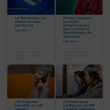
La Tecnología, un
Shirley Jackson:
aliado en esta
La mujer
pandemia
afroamericana
que inventó el
Leer Más >>
identificador de
llamadas
Leer Más >>
Comunicaciones
Comunicaciones
IKono
12 Mayo,
IKono
9 Marzo,
2020
2020
Call Center
Call Center
¿Mi empresa
Consejos para
necesita un call
configurar un IVR
center?
y grabar mensaje