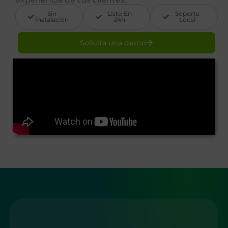
Sin
Listo En
Soporte
Instalación
24h
Local
Solicita una demo