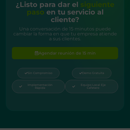
¿Listo para dar el
siguiente
paso
en tu servicio al
cliente?
Una conversación de 15 minutos puede
cambiar la forma en que tu empresa atiende
a sus clientes.
Agendar reunión de 15 min
Sin Compromiso
Demo Gratuita
Implementación
Equipo Local Eje
Rápida
Cafetero