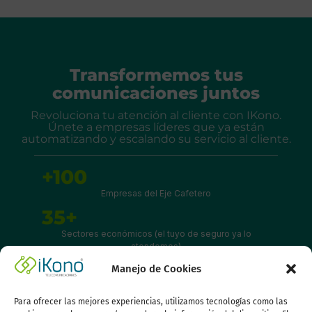
Transformemos tus
comunicaciones juntos
Revoluciona tu atención al cliente con IKono.
Únete a empresas líderes que ya están
automatizando y escalando su servicio al cliente.
+100
Empresas del Eje Cafetero
35+
Sectores económicos (el tuyo de seguro ya lo
atendemos)
-300%
Manejo de Cookies
+ ROI (retorno de tu inversión mensual promedio)
Para ofrecer las mejores experiencias, utilizamos tecnologías como las