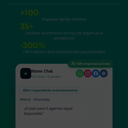
+100
Empresas del Eje Cafetero
35+
Sectores económicos (el tuyo de seguro ya lo
atendemos)
-300%
+ ROI (retorno de tu inversión mensual promedio)
Mockup
+100 empresas activas
animado
iKono Chat
de
En línea · 4 canales
iKono
Bot respondiendo automáticamente
Chat
con
María · WhatsApp
conversaciones
¿El plan para 5 agentes sigue
disponible?
reales
de