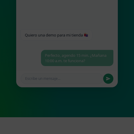
clientes
llegando
por
WhatsApp
Quiero una demo para mi tienda
e
Instagram
Perfecto, agendo 15 min. ¿Mañana
10:00 a.m. te funciona?
Escribe un mensaje...